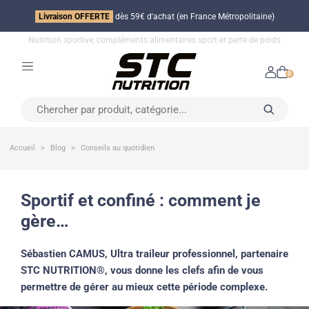
Livraison OFFERTE
dès 59€ d'achat (en France Métropolitaine)
Nutrition sportive, compléments alimentaires sport et perte de poids
0
Accueil
Blog
Conseils au quotidien
sportif et confiné : comment je
gère…
Sébastien CAMUS, Ultra traileur professionnel, partenaire
STC NUTRITION®, vous donne les clefs afin de vous
permettre de gérer au mieux cette période complexe.