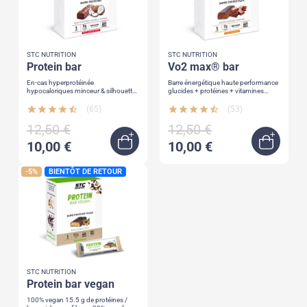
STC NUTRITION
STC NUTRITION
protein bar
vo2 max® bar
En-cas hyperprotéinée
Barre énergétique haute performance
hypocaloriques minceur & silhouette
glucides + protéines + vitamines
15 g protéines + vitamines
chocolat, fruits rouges ou banane
star
star
star
star
star_half
(65)
star
star
star
star
star_half
(53)
12,50 €
12,50 €
10,00 €
10,00 €
Quick view
Quick 
-5%
BIENTÔT DE RETOUR
STC NUTRITION
protein bar vegan
100% vegan 15.5 g de protéines /