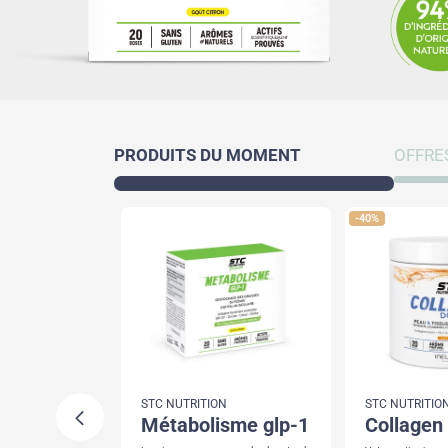
PRODUITS DU MOMENT
OFFRE
-40%
N
STC NUTRITION
STC NUTRITIO
bar
métabolisme glp-1
collagen