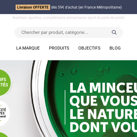
Livraison OFFERTE
dès 59€ d'achat (en France Métropolitaine)
Nutrition sportive, compléments alimentaires sport et perte de poids
LA MARQUE
PRODUITS
OBJECTIFS
BLOG