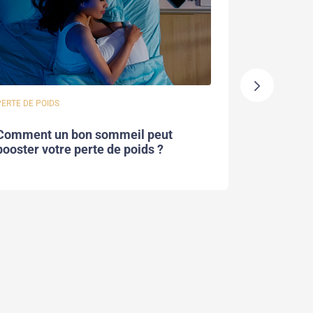
PERTE DE POIDS
CONSEILS AU 
Comment un bon sommeil peut
Faut-il e
booster votre perte de poids ?
les signau