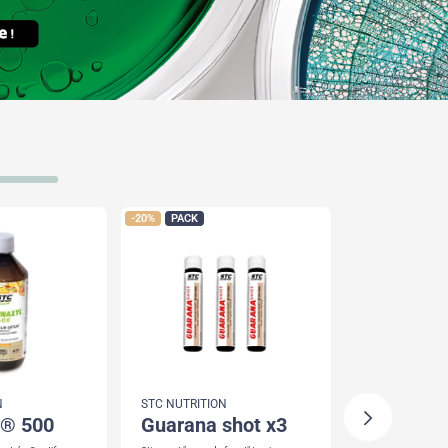
-20%
PACK
-28%
N
STC NUTRITION
STC NUTRITIO
yl® 500
guarana shot x3
creatine