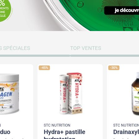
S SPÉCIALES
TOP VENTES
-45%
-30%
N
STC NUTRITION
STC NUTRITIO
 duo
hydra+ pastille
drainax