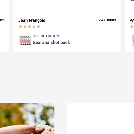
Jean François
P
OURS
IL Y A 7 JOURS
star
star
star
star
star
star
STC NUTRITION
guarana shot pack