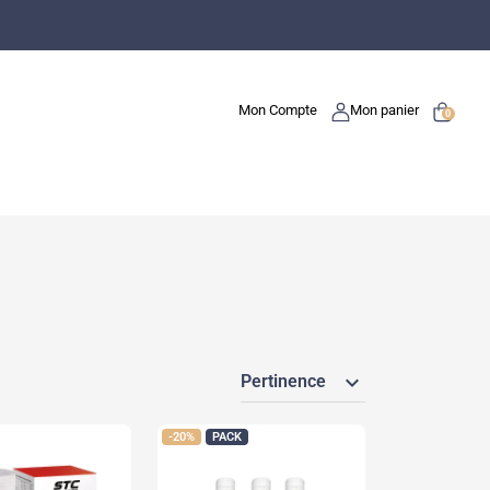
Mon Compte
Mon panier
0
expand_more
Pertinence
-20%
PACK