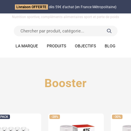
Livraison OFFERTE
dès 59€ d'achat (en France Métropolitaine)
Nutrition sportive, compléments alimentaires sport et perte de poids
LA MARQUE
PRODUITS
OBJECTIFS
BLOG
Booster
PACK
-28%
-30%