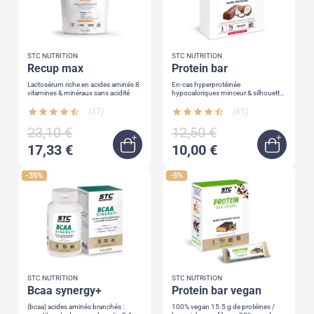
STC NUTRITION
STC NUTRITION
recup max
protein bar
Lactosérum riche en acides aminés 8
En-cas hyperprotéinée
vitamines & minéraux sans acidité
hypocaloriques minceur & silhouette
15 g protéines + vitamines
star
star
star
star
star_half
(37)
star
star
star
star
star_half
(65)
23,10 €
12,50 €
17,33 €
10,00 €
Ajouter au panier
Quick 
-35%
-5%
STC NUTRITION
STC NUTRITION
bcaa synergy+
protein bar vegan
(bcaa) acides aminés branchés :
100% vegan 15.5 g de protéines /