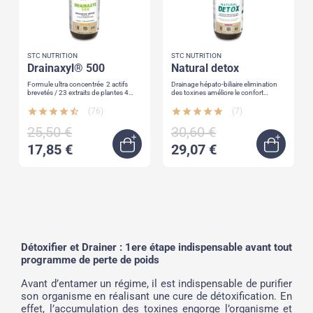
STC NUTRITION
STC NUTRITION
drainaxyl® 500
natural detox
Formule ultra concentrée 2 actifs
Drainage hépato-biliaire elimination
brevetés / 23 extraits de plantes 4
des toxines améliore le confort
actions en 1
digestif
star
star
star
star
star_half
(76)
star
star
star
star
star
(7)
25,50 €
30,60 €
17,85 €
29,07 €
Quick view
Ajoute
Détoxifier et Drainer : 1ere étape indispensable avant tout
programme de perte de poids
Avant d’entamer un régime, il est indispensable de purifier
son organisme en réalisant une cure de détoxification. En
effet, l’accumulation des toxines engorge l’organisme et