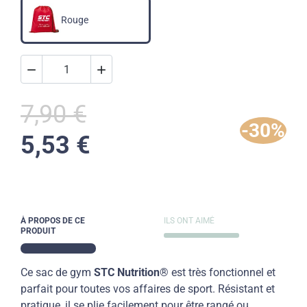
Rouge


7,90 €
-30%
5,53 €
À PROPOS DE CE
ILS ONT AIMÉ
PRODUIT
Ce sac de gym
STC Nutrition
® est très fonctionnel et
parfait pour toutes vos affaires de sport. Résistant et
pratique, il se plie facilement pour être rangé ou