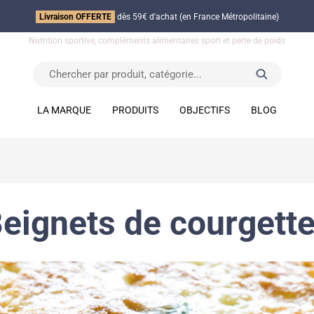
Livraison OFFERTE
dès 59€ d'achat (en France Métropolitaine)
Nutrition sportive, compléments alimentaires sport et perte de poids
LA MARQUE
PRODUITS
OBJECTIFS
BLOG
beignets de courgett