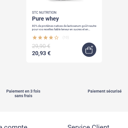
STC NUTRITION
pure whey
80% de protéines natives de lactoserum goût neutre
pour vos recettes faible teneur en sucres et en
matières grasses
star
star
star
star
star_border
(10)
29,90 €
20,93 €
Ajouter au pani
Paiement en 3 fois
Paiement sécurisé
sans frais
e compte
Service Client