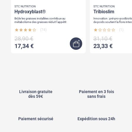
STC NUTRITION
STC NUTRITION
hydroxyblast®
tribioslim
Brûle les graisses installées contribue au
Innovation : pré-pro-postbiotiques favorise 
métabolisme des graisses réduit l’appétit
de poids soutient la flore intestinale capte les
graisses & les sucres dr caps = libération ciblée des
actifs
star
star
star
star
star_border
(74)
star
star_border
star_border
star_border
star_border
(1)
28,90 €
31,10 €
17,34 €
23,33 €
jouter au panier
Ajouter au panier
Livraison gratuite
Paiement en 3 fois
dès 59€
sans frais
Paiement sécurisé
Expédition sous 24h