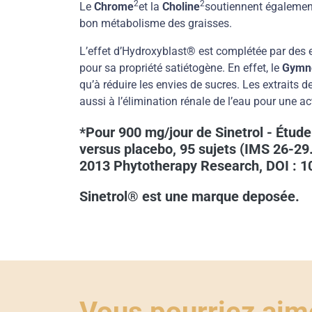
2
2
Le
Chrome
et la
Choline
soutiennent également
bon métabolisme des graisses.
L’effet d’Hydroxyblast
®
est complétée par des e
pour sa propriété satiétogène. En effet, le
Gymn
qu’à réduire les envies de sucres. Les extraits d
aussi à l’élimination rénale de l’eau pour une ac
*Pour 900 mg/jour de Sinetrol - Étude
versus placebo, 95 sujets (IMS 26-29.
2013 Phytotherapy Research, DOI : 10
Sinetrol® est une marque deposée.
Vous pourriez aime