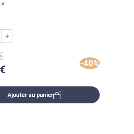
tit

€
-40%
 €
Ajouter au panier