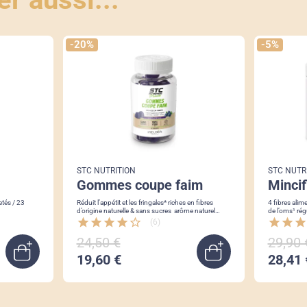
-20%
-5%
STC NUTRITION
STC NUTR
gommes coupe faim
minci
Réduit l’appétit et les fringales* riches en fibres
4 fibres ali
d’origine naturelle & sans sucres arôme naturel
de l’oms¹ régule la glycémie favorise la perte de
myrtille
star
star
star
star
star_border
star
star
star
(6)
24,50 €
29,90 
19,60 €
28,41 
Quick view
Ajouter au pani