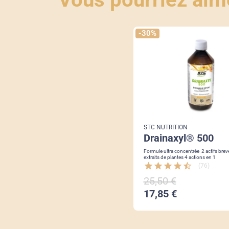
-30%
STC NUTRITION
drainaxyl® 500
Formule ultra concentrée 2 actifs brevetés / 23
extraits de plantes 4 actions en 1
star
star
star
star
star_half
(76)
25,50 €
17,85 €