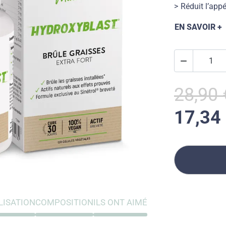
Réduit l’appé
EN SAVOIR +

28,90 
17,34
LISATION
COMPOSITION
ILS ONT AIMÉ