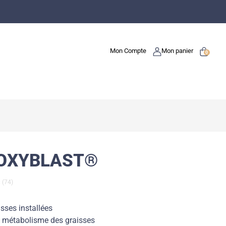
Mon Compte
Mon panier
0
ROXYBLAST®
(74)
isses installées
u métabolisme des graisses