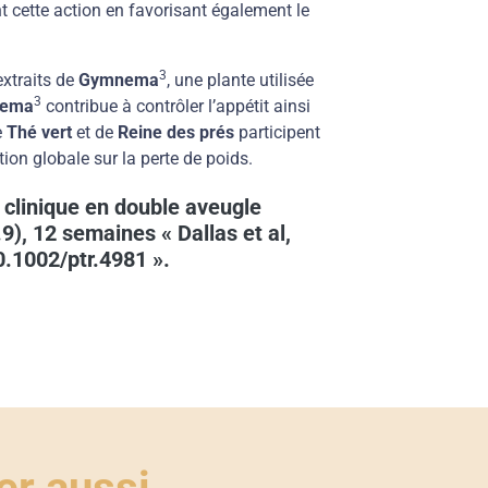
 cette action en favorisant également le
3
xtraits de
Gymnema
, une plante utilisée
3
ema
contribue à contrôler l’appétit ainsi
e
Thé vert
et de
Reine des prés
participent
tion globale sur la perte de poids.
 clinique en double aveugle
9), 12 semaines « Dallas et al,
.1002/ptr.4981 ».
r aussi...