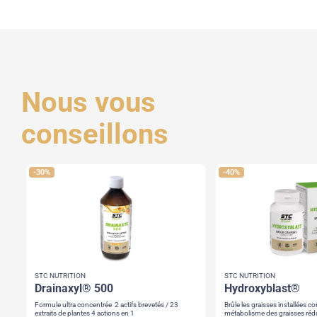
Nous vous
conseillons
-30%
-40%
STC NUTRITION
STC NUTRITION
drainaxyl® 500
hydroxyblast®
Formule ultra concentrée 2 actifs brevetés / 23
Brûle les graisses installées contribue au
extraits de plantes 4 actions en 1
métabolism