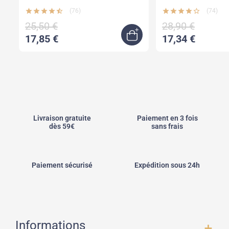
star
star
star
star
star_half
(76)
star
star
star
star
star_border
(74)
25,50 €
28,90 €
17,85 €
17,34 €
jouter au panier
Quick view
Livraison gratuite
Paiement en 3 fois
dès 59€
sans frais
Paiement sécurisé
Expédition sous 24h
Informations
add