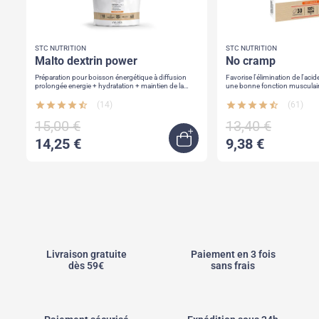
STC NUTRITION
STC NUTRITION
malto dextrin power
no cramp
Préparation pour boisson énergétique à diffusion
Favorise l'élimination de l'acide lactiqu
prolongée energie + hydratation + maintien de la
performance
star
star
star
star
star_half
(14)
star
star
star
star
star_half
(61)
15,00 €
13,40 €
14,25 €
9,38 €
uick view
Ajouter au panier
Livraison gratuite
Paiement en 3 fois
dès 59€
sans frais