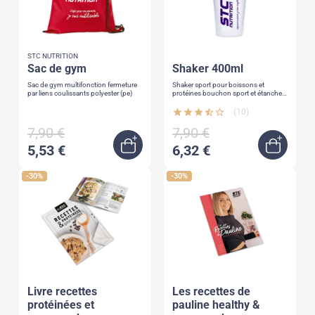
STC NUTRITION
sac de gym
shaker 400ml
Sac de gym multifonction fermeture
Shaker sport pour boissons et
par liens coulissants polyester (pe)
protéines bouchon sport et étanche
graduation 400ml 4 couleurs
disponibles
star
star
star
star_half
star_border
(10)
7,90 €
7,90 €
5,53 €
6,32 €
Quick view
Quick 
-30%
-30%
livre recettes
les recettes de
protéinées et
pauline healthy &