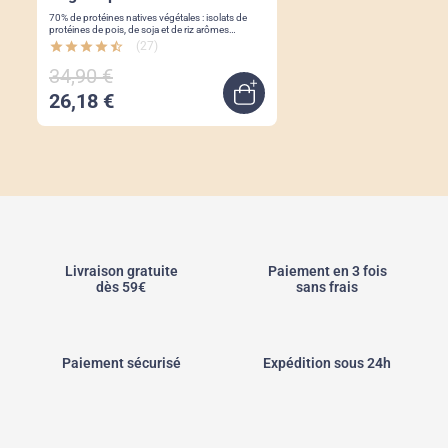
70% de protéines natives végétales : isolats de
protéines de pois, de soja et de riz arômes
naturels, sans colorant, sans gluten vanille ou
star
star
star
star
star_half
(27)
chocolat
34,90 €
26,18 €
Quick view
Livraison gratuite
Paiement en 3 fois
dès 59€
sans frais
Paiement sécurisé
Expédition sous 24h