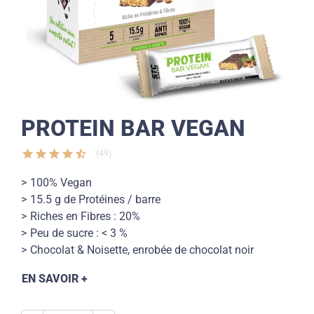
PROTEIN BAR VEGAN
star
star
star
star
star_half
(49)
100% Vegan
15.5 g de Protéines / barre
Riches en Fibres : 20%
Peu de sucre : < 3 %
Chocolat & Noisette, enrobée de chocolat noir
EN SAVOIR +