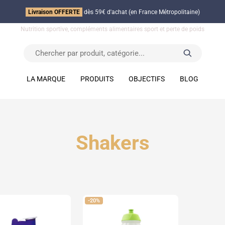
Livraison OFFERTE
dès 59€ d'achat (en France Métropolitaine)
Nutrition sportive, compléments alimentaires sport et perte de poids
LA MARQUE
PRODUITS
OBJECTIFS
BLOG
Shakers
-20%