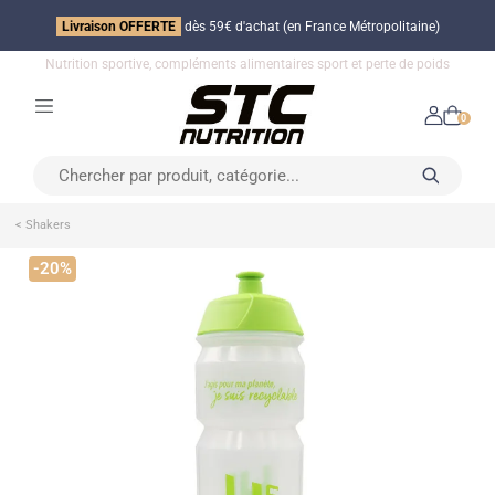
Livraison OFFERTE
dès 59€ d'achat (en France Métropolitaine)
Nutrition sportive, compléments alimentaires sport et perte de poids
0
< Shakers
-20%