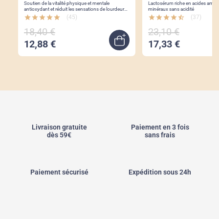
Soutien de la vitalité physique et mentale
Lactosérum riche en acides aminés 8 vitamine
antioxydant et réduit les sensations de lourdeurs
minéraux sans acidité
dans les jambes
star
star
star
star
star
(45)
star
star
star
star
star_half
(37)
18,40 €
23,10 €
12,88 €
17,33 €
uick view
Quick view
Livraison gratuite
Paiement en 3 fois
dès 59€
sans frais
Paiement sécurisé
Expédition sous 24h