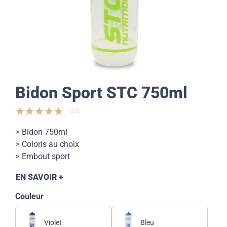
Bidon Sport STC 750ml
star
star
star
star
star
(33)
Bidon 750ml
Coloris au choix
Embout sport
EN SAVOIR +
Couleur
Violet
Bleu