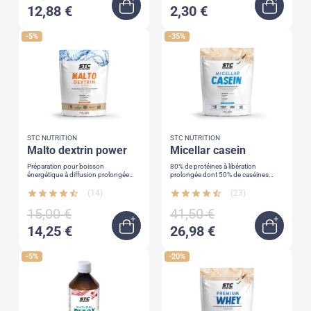
12,88 €
2,30 €
Quick view
Ajoute
-5%
-35%
STC NUTRITION
STC NUTRITION
malto dextrin power
micellar casein
Préparation pour boisson
80% de protéines à libération
énergétique à diffusion prolongée
prolongée dont 50% de caséines
energie + hydratation + maintien de la
micellaires arômes naturels, sans
performance
colorant, sans gluten
star
star
star
star
star_half
(14)
star
star
star
star
star_half
(23)
15,00 €
41,50 €
14,25 €
26,98 €
Ajouter au panier
Quick 
-5%
-20%