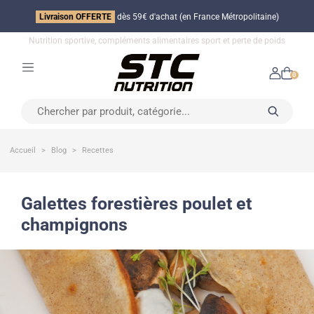
Livraison OFFERTE
dès 59€ d'achat (en France Métropolitaine)
Nutrition sportive, compléments alimentaires sport et perte de poids
0
Accueil
Blog
Recettes
galettes forestières poulet et
champignons