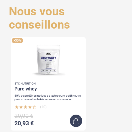
Nous vous
conseillons
-30%
STC NUTRITION
pure whey
80% de protéines natives de lactoserum goût neutre
pour vos recettes faible teneur en sucres et en
matières grasses
star
star
star
star
star_border
(10)
29,90 €
20,93 €
Ajouter au panier