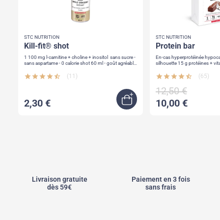
STC NUTRITION
STC NUTRITION
kill-fit® shot
protein bar
1 100 mg l-carnitine + choline + inositol sans sucre -
En-cas hyperprotéinée hypocalorique
sans aspartame - 0 calorie shot 60 ml - goût agréable
fruits rouges
star
star
star
star
star_half
(11)
star
star
star
star
star_half
(65)
12,50 €
2,30 €
10,00 €
uick view
Ajouter au panier
Livraison gratuite
Paiement en 3 fois
dès 59€
sans frais