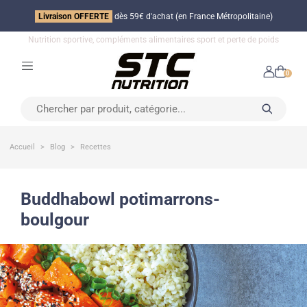
Livraison OFFERTE
dès 59€ d'achat (en France Métropolitaine)
Nutrition sportive, compléments alimentaires sport et perte de poids
0
Accueil
Blog
Recettes
buddhabowl potimarrons-
boulgour