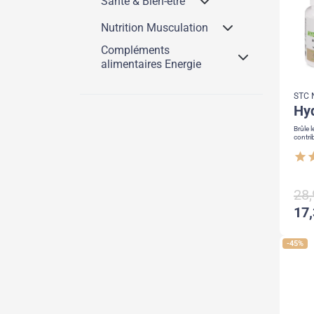
Santé & Bien-être
Nutrition Musculation
Compléments
alimentaires Energie
STC 
h
Brûle l
contri
star
st
28,
17,
-45%