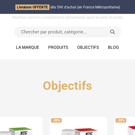
Livraison OFFERTE
dès 59€ d'achat (en France Métropolitaine)
Nutrition sportive, compléments alimentaires sport et perte de poids
LA MARQUE
PRODUITS
OBJECTIFS
BLOG
Objectifs
-30%
-20%